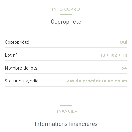
cuisine
8.60 m²
2 niveau(x)
salle de bain
3.81 m²
INFO COPRO
salon/sejour
22.73m² / 24.26 au sol m²
buanderie
1.55 m²
2ème étage
Copropriété
5 étage(s)
Copropriété
Oui
ascenseur
Lot n°
18 + 102 + 111
cave
Nombre de lots
154
quartier Barbieux
Statut du syndic
Pas de procédure en cours
FINANCIER
Informations financières