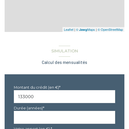
Leaflet
|
©
Maps
|
© OpenStreetMap
Jawg
SIMULATION
Calcul des mensualités
Montant du crédit (en €)*
Durée (années)*
Votre apport (en €) *