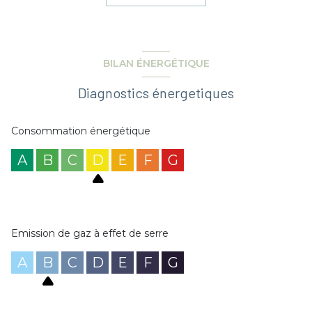
bains refaite récemment avec douche. Buanderie.
L'appartement dispose d'une cave permettant du
rangement et pouvant servir de local à vélos.
Une place de parking extérieure sous un carport.
Idéal pour débuter ou pour investir (à deux pas de l'EDHEC)
BILAN ÉNERGÉTIQUE
RENSEIGNEZ-VOUS !
Diagnostics énergetiques
Consommation énergétique
A
B
C
D
E
F
G
Emission de gaz à effet de serre
A
B
C
D
E
F
G