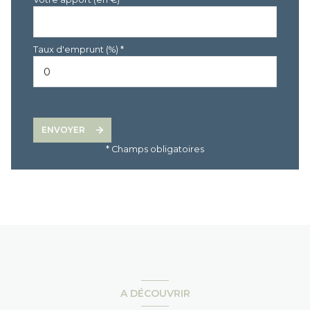
Taux d'emprunt (%) *
ENVOYER
* Champs obligatoires
A DÉCOUVRIR