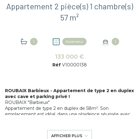
Appartement 2 pièce(s) 1 chambre(s)
57 m²
1
Ascenseur
1
133 000 €
Réf
V10000138
ROUBAIX Barbieux - Appartement de type 2 en duplex
avec cave et parking privé !
ROUBAIX "Barbieux"
Appartement de type 2 en duplex de 58m². Son
emplacement est idéal, dans une résidence séurisée avec
ascenseur (la très belle façade historique a été conservée)
Hall d'entrée avec WC séparé, beau séjour lumineux avec
grande hauteur sous plafond + cuisine équipée.
AFFICHER PLUS
A l'étage une grande chambre en mezzanine, une salle de