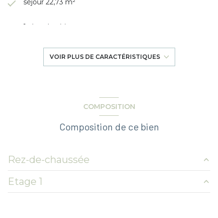
séjour 22,73 m²
1 chambre(s)
1 salle(s) de bain
VOIR PLUS DE CARACTÉRISTIQUES
construit en 1920
cuisine américaine (équipée)
COMPOSITION
Composition de ce bien
Chauffage individuel : radiateur (electrique)
1 parking(s)
Rez-de-chaussée
exposition Sud-Est
Etage 1
entrée
1.73 + placard 0.93 m²
2 côté(s) mitoyen(s)
WC
1.29 m²
chambre
16.11 m²