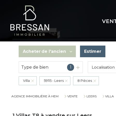
VEN
Acheter
de l'ancien
Estimer
Type de bien
1
Localisation
De l'ancien
Villa
59115 - Leers
8 Pièces
AGENCE IMMOBILIÈRE À HEM
VENTE
LEERS
VILLA
1
Villas T8 à vendre sur Leers