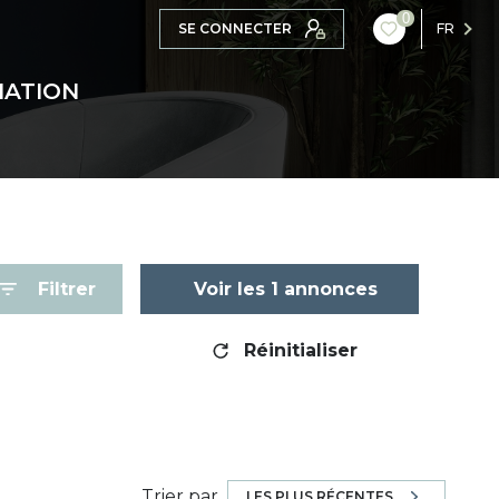
0
SE CONNECTER
FR
MATION
Filtrer
Voir les
1
annonces
Réinitialiser
Trier par
LES PLUS RÉCENTES