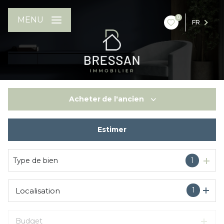
0
MENU
FR
Acheter
de l'ancien
Estimer
De l'ancien
Type de bien
1
1
Localisation
Budget