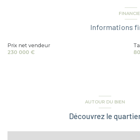
salle de bain
chambre
FINANCI
chambre
Informations f
Prix net vendeur
Ta
230 000 €
80
AUTOUR DU BIEN
Découvrez le quartie