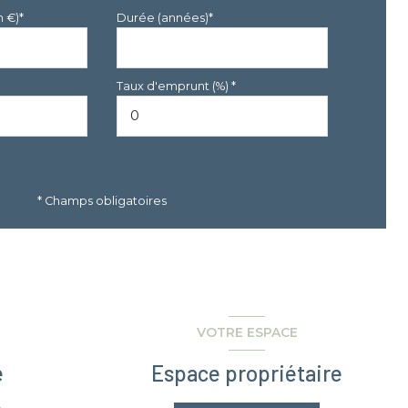
n €)*
Durée (années)*
Taux d'emprunt (%) *
* Champs obligatoires
VOTRE ESPACE
e
Espace propriétaire