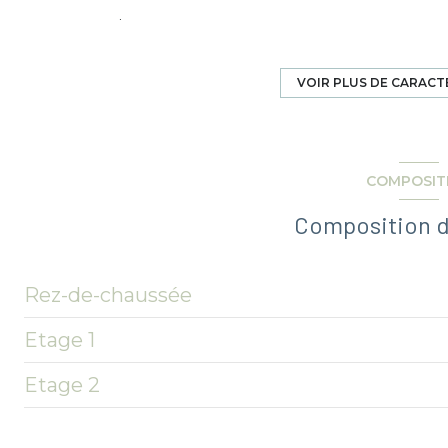
construit en 1985
Chauffage individuel : chaudière (gaz)
VOIR PLUS DE CARACT
exposition Sud-Ouest
COMPOSIT
2 niveau(x)
Composition d
Rez-de-chaussée
Etage 1
entrée
Etage 2
WC
chambre
salon/sejour
salle de bain
chambre