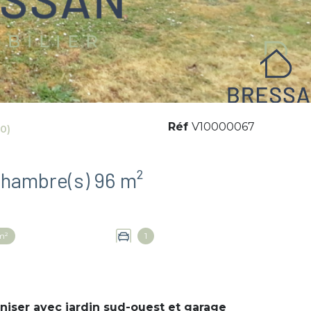
Réf
V10000067
0)
Maison 5 pièce(s) 4 chambre(s) 96 m²
m²
1
niser avec jardin sud-ouest et garage