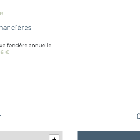
2 m²
11 m²
ER
11 m²
inancières
xe foncière annuelle
6 €
r
C
+