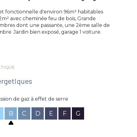
t fonctionnelle d'environ 96m² habitables
2m² avec cheminée feu de bois, Grande
hambres dont une passante, une 2ème salle de
e. Jardin bien exposé, garage 1 voiture.
ÉTIQUE
ergetiques
ssion de gaz à effet de serre
B
C
D
E
F
G