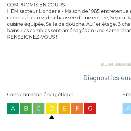
COMPROMIS EN COURS
HEM secteur Lionderie - Maison de 1985 entretenue e
composé au rez-de-chaussée d'une entrée, Séjour 3
cuisine équipée, Salle de douche. Au 1er étage, 3 c
bains. Les combles sont aménagés en une 4ème chambr
RENSEIGNEZ-VOUS !
BILAN ÉNERG
Diagnostics én
Consommation énergétique
Emi
A
B
C
D
E
F
G
A