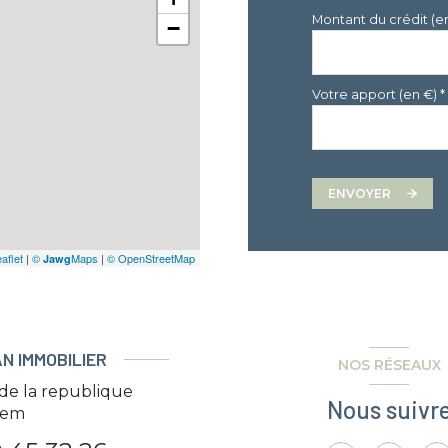
Montant du crédit (e
−
Votre apport (en €) *
ENVOYER
aflet
|
©
Maps
|
© OpenStreetMap
Jawg
N IMMOBILIER
NOS RÉSEAUX
 de la republique
Nous suivr
em