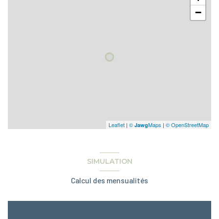
−
Leaflet
|
©
Maps
|
© OpenStreetMap
Jawg
SIMULATION
Calcul des mensualités