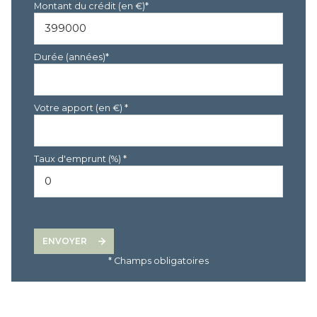
Montant du crédit (en €)*
Durée (années)*
Votre apport (en €) *
Taux d'emprunt (%) *
ENVOYER
* Champs obligatoires