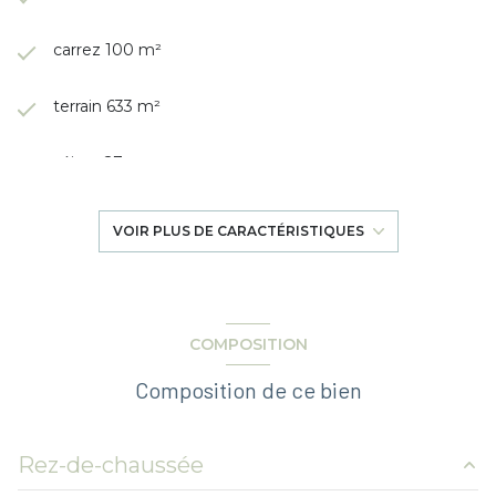
carrez 100 m²
terrain 633 m²
séjour 27 m²
4 chambre(s)
VOIR PLUS DE CARACTÉRISTIQUES
2 salle(s) de bain
construit en 2013
COMPOSITION
Composition de ce bien
cuisine américaine (équipée)
Chauffage central : chaudière (gaz)
Rez-de-chaussée