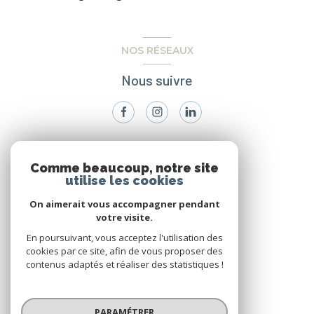
NOS RÉSEAUX
Nous suivre
VOTRE ESPACE
Comme beaucoup, notre site
utilise les cookies
Espace propriétaire
On aimerait vous accompagner pendant
votre visite.
SE CONNECTER
En poursuivant, vous acceptez l'utilisation des
cookies par ce site, afin de vous proposer des
contenus adaptés et réaliser des statistiques !
© 2026 | Tous droits réservés
PARAMÉTRER