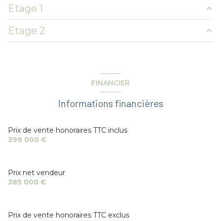
1 garage(s)
Etage 1
entrée
3.10 m²
1 parking(s)
Etage 2
WC
2 m²
Palier
5.70 m²
cuisine
7 m²
exposition Nord-Est
chambre
11.60 m²
Palier
4.35 m²
salon/sejour
27 m²
chambre
11.50 m²
chambre
10.50 m²
1 côté(s) mitoyen(s)
FINANCIER
salle de bain
5.50 m²
chambre
15 m²
Informations financières
3 niveau(x)
salle de bain
m²
terrasse
Prix de vente honoraires TTC inclus
399 000 €
Prix net vendeur
385 000 €
Prix de vente honoraires TTC exclus