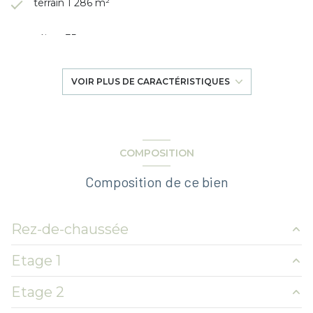
terrain 1 286 m²
séjour 35 m²
4 chambre(s)
VOIR PLUS DE CARACTÉRISTIQUES
1 salle(s) de bain
construit en 1965
COMPOSITION
Composition de ce bien
cuisine séparée
Chauffage central : chaudière (gaz)
Rez-de-chaussée
1 garage(s)
Etage 1
entrée
9.40 m²
3 parking(s)
Etage 2
WC
1.37 m²
Palier
5.6 m²