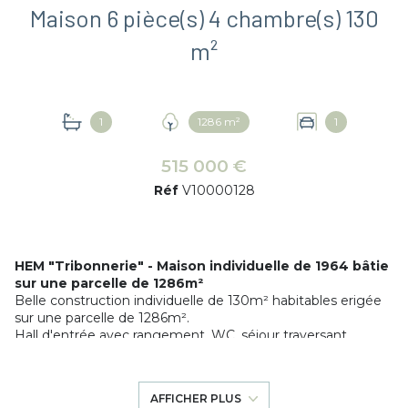
Maison 6 pièce(s) 4 chambre(s) 130
m²
1
1286 m²
1
515 000 €
Réf
V10000128
HEM "Tribonnerie" - Maison individuelle de 1964 bâtie
sur une parcelle de 1286m²
Belle construction individuelle de 130m² habitables erigée
sur une parcelle de 1286m².
Hall d'entrée avec rangement, WC, séjour traversant
lumineux de 35m², cuisine séparée, 1 chambre / bureau de
9m².
A l'étage, un palier desservant 3 belles chambres, un
AFFICHER PLUS
bureau et une salle de bains.