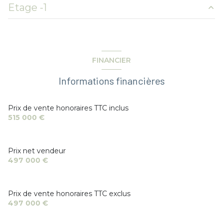
salon/sejour
35 m²
Etage -1
exposition Nord
chambre
11.4 m²
Grenier
16 m²
cuisine
9.45 m²
chambre
10.5 m²
4 niveau(x)
cave
28 m²
Rangement
2.30 m²
chambre
17.16 m²
bureau
9 m²
cave
FINANCIER
bureau
5.1 m²
garage
27 m²
salle de bain
3.8 m²
Informations financières
terrasse
Prix de vente honoraires TTC inclus
515 000 €
Prix net vendeur
497 000 €
Prix de vente honoraires TTC exclus
497 000 €