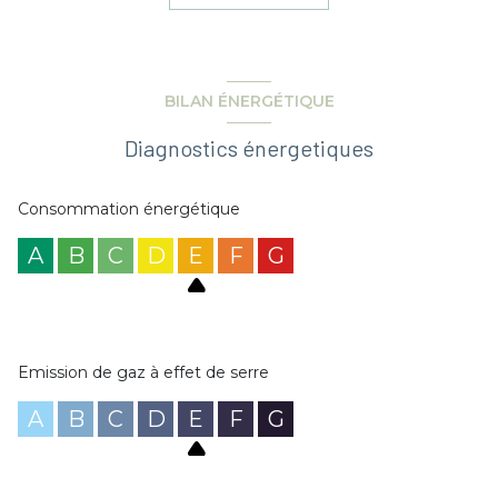
Un grenier exploitable.
Une grande cave de 28m².
Garage 2 voitures + parking privatif.
Beau jardin arboré sans vis à vis, avec terrasse.
Gros rafraîchissement à prévoir mais véritable potentiel
BILAN ÉNERGÉTIQUE
pour cette maison idéalement située !
RENSEIGNEZ-VOUS !
Diagnostics énergetiques
Consommation énergétique
A
B
C
D
E
F
G
Emission de gaz à effet de serre
A
B
C
D
E
F
G