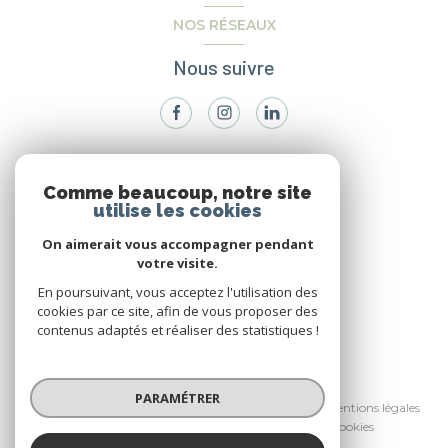
NOS RÉSEAUX
Nous suivre
VOTRE ESPACE
Comme beaucoup, notre site
utilise les cookies
Espace propriétaire
On aimerait vous accompagner pendant
votre visite.
SE CONNECTER
En poursuivant, vous acceptez l'utilisation des
cookies par ce site, afin de vous proposer des
contenus adaptés et réaliser des statistiques !
© 2026 | Tous droits réservés
PARAMÉTRER
Nos honoraires
Nos partenaires
Mentions légales
Admin
Politique RGPD
Cookies