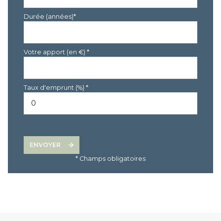
Durée (années)*
Votre apport (en €) *
Taux d'emprunt (%) *
ENVOYER
* Champs obligatoires