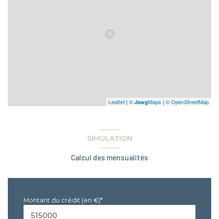
Leaflet
|
©
Maps
|
© OpenStreetMap
Jawg
SIMULATION
Calcul des mensualités
Montant du crédit (en €)*